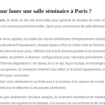
our louer une salle séminaire à Paris ?
ris,
le choix du lieu est primordial pour garantir la réussite de votre 
 vos réunions professionnelles. Opter pour une location de salle séminaire
 de la capitale, nos salles de réunion bénéficient d’emplacements d’except
u Boulevard Haussmann, chaque espace offre un cadre riche en histoire 
st décorée avec goût, reflétant à la fois le charme parisien et le caractèr
bles se prêtent à diverses configurations pour répondre précisément à 
érentes dispositions : en classe, en U, en épi, façon lounge, en rectangle 
éo-projecteur, la connexion internet haut débit et d’autres équipements a
ort pour vos invités.
iser votre séminaire ne se limite pas à la location d’un espace de trav
ande pour le déjeuner ou les pauses séminaires.
t pas simplement des lieux uniques, ils incarnent l’excellence en matiè
aires une expérience inoubliable, à la hauteur de vos attentes et de l’ima